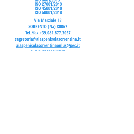
ISO 9001/2015
ISO 27001/2013
ISO 45001/2018
ISO 50001/2018
Via Marziale 18
SORRENTO (Na) 80067
Tel./fax
+39.081.877.3057
segreteria@aiaspenisolasorrentina.it
aiaspenisolasorrentinaonlus@pec.it
P. IVA
03422541213
C.F.
90009590630
Accreditamento SSN ASL NA3
Centro autorizzato
ASL NAPOLI 3 SUD
Certificazione DSA
per fini scolastici
AREA RISERVATA