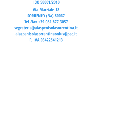
ISO 50001/2018
Via Marziale 18
SORRENTO (Na) 80067
Tel./fax
+39.081.877.3057
segreteria@aiaspenisolasorrentina.it
aiaspenisolasorrentinaonlus@pec.it
P. IVA
03422541213
C.F.
90009590630
Accreditamento SSN ASL NA3
Centro autorizzato
ASL NAPOLI 3 SUD
Certificazione DSA
per fini scolastici
AREA RISERVATA